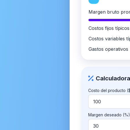
areja
Margen bruto pro
abilidades
amante
Costos fijos típicos
emprendedor
Costos variables tí
Gastos operativos
ed social
ed negocio
is YouTube
Calculador
s X (Twitter)
Costo del producto (
is Facebook
is Instagram
Margen deseado (%)
is Sitio Web