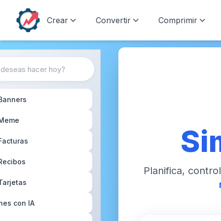
Crear
Convertir
Comprimir
 Banners
 Meme
Si
Facturas
Recibos
Planifica, contro
Tarjetas
nes con IA