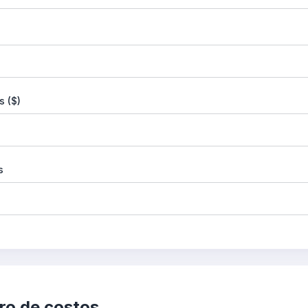
s ($)
s
ro de costos