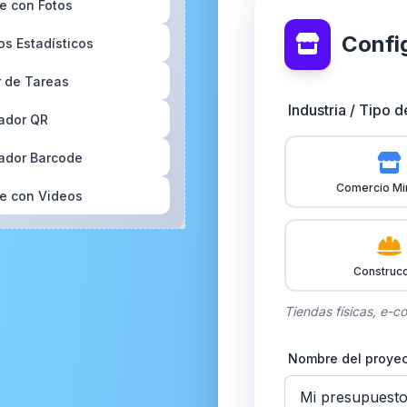
e con Fotos
Confi
os Estadísticos
 de Tareas
Industria / Tipo 
ador QR
ador Barcode
Comercio Mi
e con Videos
ador Miniatura
ador de Ideas
Construc
dor de loterías
Tiendas físicas, e-
dor de rutinas
Nombre del proyec
icador semanal