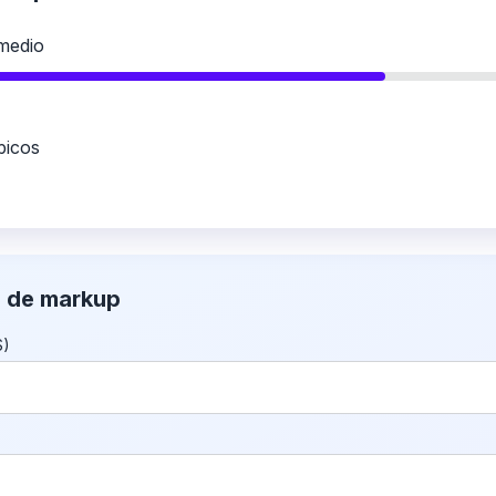
medio
picos
a de markup
$)