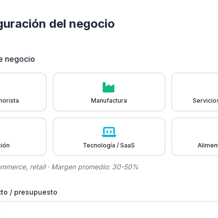
guración del negocio
de negocio
norista
Manufactura
Servicio
ción
Tecnología / SaaS
Alimen
commerce, retail · Margen promedio: 30-50%
to / presupuesto