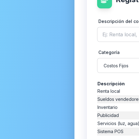
a PDF
Descripción del co
n a Texto
n a PDF
 MP4 a OGG
Categoría
 a MP3
MPG/AVI a MP4
Descripción
a JPG o PNG
Renta local
Sueldos vendedore
LAC a MP3/AAC
Inventario
a MP3
Publicidad
Servicios (luz, agua
a JPG o PNG
Sistema POS