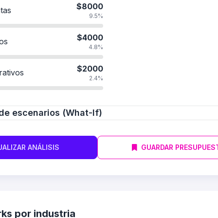
$8000
tas
9.5%
$4000
os
4.8%
$2000
rativos
2.4%
de escenarios (What-If)
ALIZAR ANÁLISIS
GUARDAR PRESUPUES
s por industria