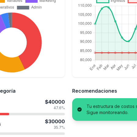
tegoría
Recomendaciones
$40000
Tu estructura de costos 
47.6%
Sigue monitoreando.
$30000
s
35.7%